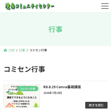
コ
ナ
ン
ビ
テ
ゲ
ン
ー
ツ
シ
行事
へ
ョ
ス
ン
キ
に
ッ
移
プ
動
TOP
行事
コミセン行事
コミセン行事
R8.8.29 Canva基礎講座
コミセン行事
2026年7月19日
続きを読む