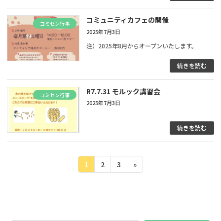
コミュニティカフェの開催
コミセン行事
2025年7月3日
注）2025年8月からオープンいたします。
続きを読む
R7.7.31 モルック講習会
コミセン行事
2025年7月3日
続きを読む
投
固
固
固
1
2
3
»
定
定
定
稿
ペ
ペ
ペ
ナ
ー
ー
ー
ジ
ジ
ジ
ビ