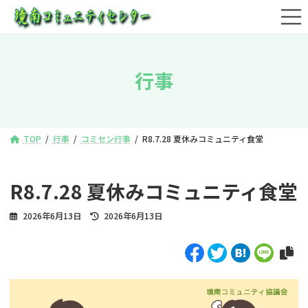
コ
ナ
ン
ビ
テ
ゲ
ン
ー
ツ
シ
行事
へ
ョ
ス
ン
キ
に
ッ
移
プ
動
TOP
行事
コミセン行事
R8.7.28 夏休みコミュニティ食堂
R8.7.28 夏休みコミュニティ食堂
最
2026年6月13日
2026年6月13日
終
更
新
日
時
: