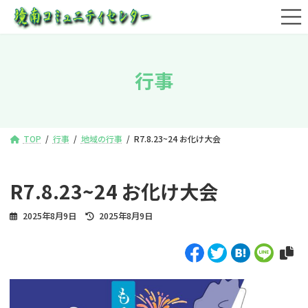
コ
ナ
ン
ビ
テ
ゲ
ン
ー
ツ
シ
行事
へ
ョ
ス
ン
キ
に
ッ
移
プ
動
TOP
行事
地域の行事
R7.8.23~24 お化け大会
R7.8.23~24 お化け大会
最
2025年8月9日
2025年8月9日
終
更
新
日
時
: