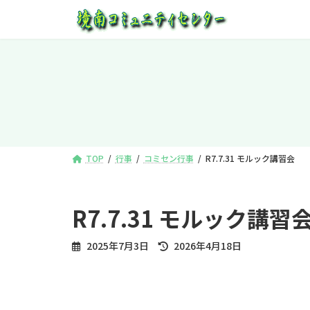
コ
ナ
ン
ビ
テ
ゲ
ン
ー
ツ
シ
へ
ョ
ス
ン
キ
に
ッ
移
プ
動
TOP
行事
コミセン行事
R7.7.31 モルック講習会
R7.7.31 モルック講習
最
2025年7月3日
2026年4月18日
終
更
新
日