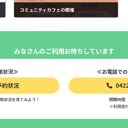
コミュニティカフェの開催
2025年7月3日
みなさんのご利用お待ちしています
用状況≫
≪お電話での
予約状況
042
用状況を見てみよう！
開館時間 9
※利用受付