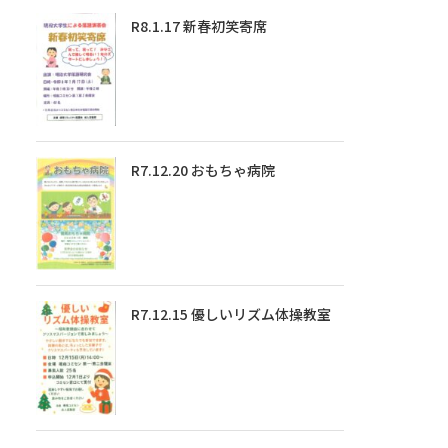
R8.1.17 新春初笑寄席
R7.12.20 おもちゃ病院
R7.12.15 優しいリズム体操教室