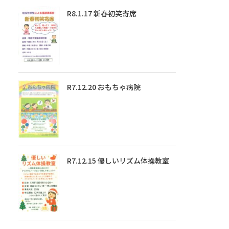
R8.1.17 新春初笑寄席
R7.12.20 おもちゃ病院
R7.12.15 優しいリズム体操教室