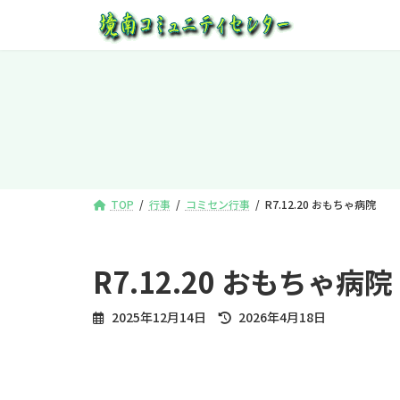
コ
ナ
ン
ビ
テ
ゲ
ン
ー
ツ
シ
へ
ョ
ス
ン
キ
に
ッ
移
プ
動
TOP
行事
コミセン行事
R7.12.20 おもちゃ病院
R7.12.20 おもちゃ病院
最
2025年12月14日
2026年4月18日
終
更
新
日