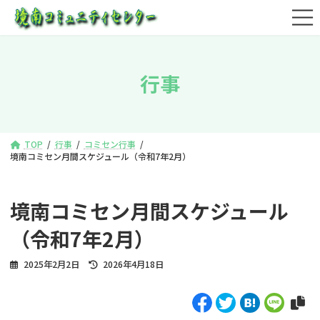
コ
ナ
ン
ビ
テ
ゲ
ン
ー
ツ
シ
行事
へ
ョ
ス
ン
キ
に
ッ
移
プ
動
TOP
行事
コミセン行事
境南コミセン月間スケジュール（令和7年2月）
境南コミセン月間スケジュール
（令和7年2月）
最
2025年2月2日
2026年4月18日
終
更
新
日