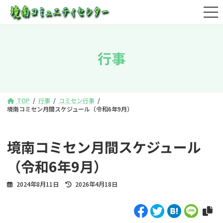
コ
ナ
ン
ビ
テ
ゲ
ン
ー
ツ
シ
行事
へ
ョ
ス
ン
キ
に
ッ
移
プ
動
TOP
行事
コミセン行事
境南コミセン月間スケジュール（令和6年9月）
境南コミセン月間スケジュール
（令和6年9月）
最
2024年8月11日
2026年4月18日
終
更
新
日