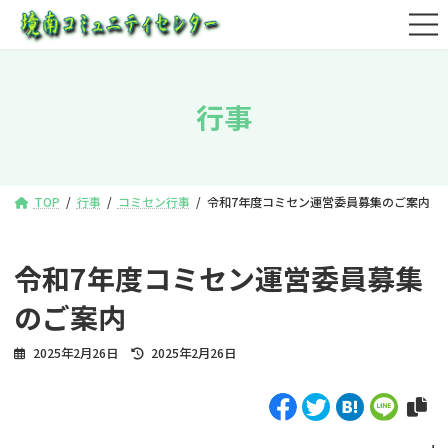
コ
ナ
ン
ビ
テ
ゲ
ン
ー
ツ
シ
行事
へ
ョ
ス
ン
キ
に
ッ
移
プ
動
TOP
行事
コミセン行事
令和7年度コミセン運営委員募集のご案内
令和7年度コミセン運営委員募集
のご案内
最
2025年2月26日
2025年2月26日
終
更
新
日
時