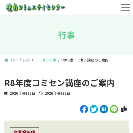
コ
ナ
ン
ビ
テ
ゲ
ン
ー
ツ
シ
行事
へ
ョ
ス
ン
キ
に
ッ
移
プ
動
TOP
行事
コミセン行事
R8年度コミセン講座のご案内
R8年度コミセン講座のご案内
最
2026年4月18日
2026年4月18日
終
更
新
日
時
: