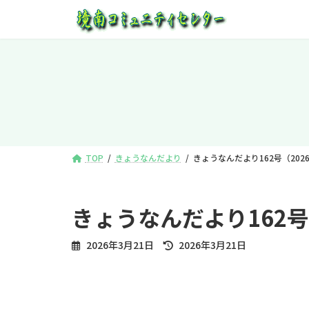
コ
ナ
ン
ビ
テ
ゲ
ン
ー
ツ
シ
へ
ョ
ス
ン
キ
に
ッ
移
プ
動
TOP
きょうなんだより
きょうなんだより162号（202
きょうなんだより162号
最
2026年3月21日
2026年3月21日
終
更
新
日